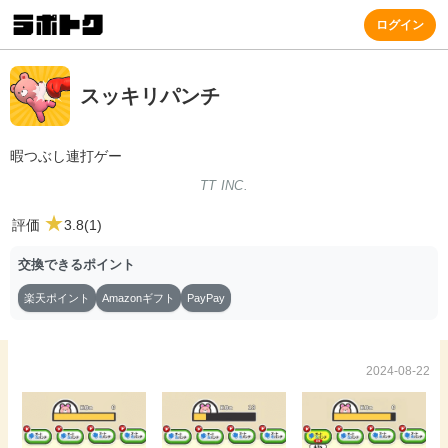
ログイン
スッキリパンチ
暇つぶし連打ゲー
TT INC.
★
評価
3.8(1)
交換できるポイント
楽天ポイント
Amazonギフト
PayPay
2024-08-22