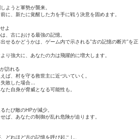
躙しようと軍勢が襲来。
を前に、新たに覚醒した力を手に戦う決意を固めます。
放せよ
のは、古における最強の記憶。
出せるかどうかは、ゲーム内で示される"古の記憶の断片"を
。
はより強大に、あなたの力は飛躍的に増大します。
機が訪れる
扱えば、村を守る救世主に近づいていく。
に失敗した場合…
あなた自身が脅威となる可能性も。
るたび敵のHPが減少。
出せば、あなたの制御が乱れ危険が迫ります。
が、どれほど古の記憶を呼び起こし、