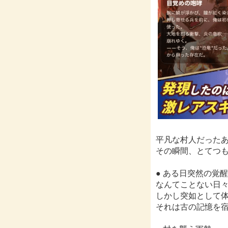
平凡な村人だったあ
その瞬間、とてつ
● ある日突然の覚醒
なんてことない日
しかし突如として
それは古の記憶を