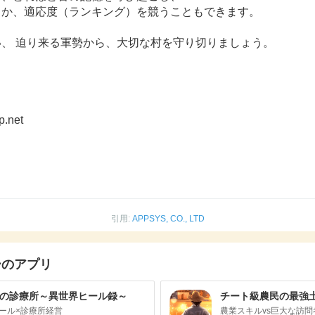
るか、適応度（ランキング）を競うこともできます。
、 迫り来る軍勢から、大切な村を守り切りましょう。
p.net
引用:
APPSYS, CO., LTD
ーのアプリ
の診療所～異世界ヒール録～
チート級農民の最強
ール×診療所経営
農業スキルvs巨大な訪問