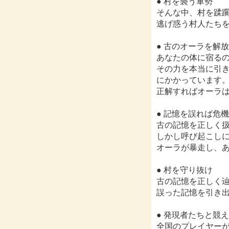
● 村を襲う軍勢
そんな中、村を蹂
逃げ惑う村人たち
● 古のオーラを解
あなたの体に宿る
その力を本当に引き
にかかっています
正解すればオーラ
● 記憶を誤れば危
古の記憶を正しく
しかし呼び起こし
オーラが暴走し、
● 村を守り抜け
古の記憶を正しく辿
誤った記憶を引き
● 発現者たちと競え
全国のプレイヤー