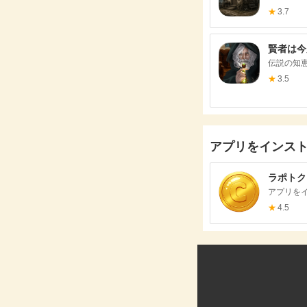
★
3.7
賢者は今
伝説の知恵
★
3.5
アプリをインス
ラポトク
アプリを
★
4.5