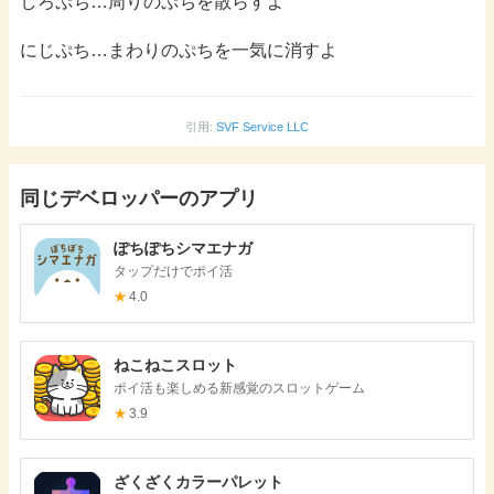
しろぷち…周りのぷちを散らすよ
にじぷち…まわりのぷちを一気に消すよ
引用:
SVF Service LLC
同じデベロッパーのアプリ
ぽちぽちシマエナガ
タップだけでポイ活
★
4.0
ねこねこスロット
ポイ活も楽しめる新感覚のスロットゲーム
★
3.9
ざくざくカラーパレット